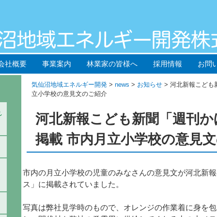
会社概要
事業案内
林業家の皆様へ
採用情報
お問
気仙沼地域エネルギー開発
>
news
>
お知らせ
> 河北新報こども
立小学校の意見文のご紹介
れ
河北新報こども新聞「週刊か
掲載 市内月立小学校の意見
市内の月立小学校の児童のみなさんの意見文が河北新報
ス」に掲載されていました。
写真は弊社見学時のもので、オレンジの作業着に身を包