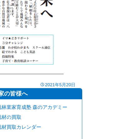
2021年5月20日
家の皆様へ
伐林業家育成塾 森のアカデミー
伐材の買取
伐材買取カレンダー