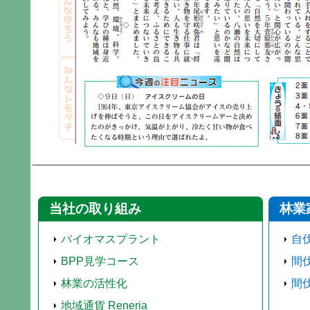
当社の取り組み
林業
バイオマスプラント
自
BPP見学コース
間
林業の活性化
間
地域通貨 Reneria