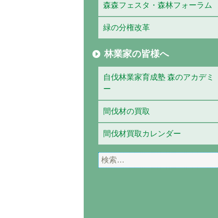
森森フェスタ・森林フォーラム
緑の分権改革
林業家の皆様へ
自伐林業家育成塾 森のアカデミ
ー
間伐材の買取
間伐材買取カレンダー
検
索: