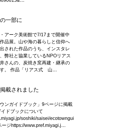
13890615&…
の一部に
・アーク美術館で7/17まで開催中
作品展。山や海の暮らしと信仰へ
出された作品のうち、インスタレ
、弊社と協業しているNPOリアス
井さんの、炭焼き窯再建・継承の
す。 作品「リアス式 山…
掲載されました
ウンガイドブック」9ページに掲載
ガイドブックについて
.miyagi.jp/soshiki/saisei/ecotowngui
ージhttps://www.pref.miyagi.j…