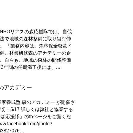
NPOリアスの森応援隊では、自伐
法で地域の森林整備に取り組む仲
。 「業務内容は、森林保全啓蒙イ
催、林業研修森のアカデミーの企
、自らも、地域の森林の間伐整備
3年間の任期満了後には、…
森のアカデミー
業家養成塾 森のアカデミー が開催さ
切：5/17 詳しくは弊社と協業する
の森応援隊」のfbページをご覧くだ
ww.facebook.com/photo?
763827076…