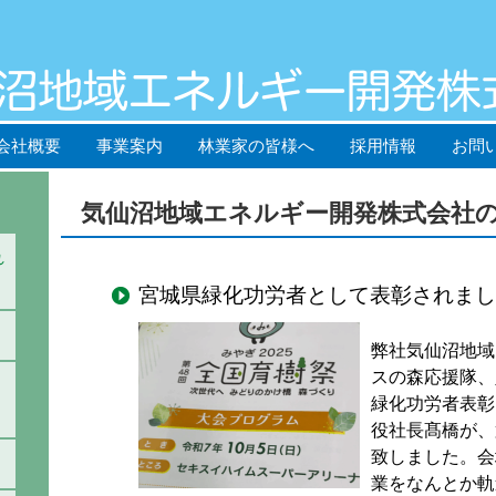
会社概要
事業案内
林業家の皆様へ
採用情報
お問
気仙沼地域エネルギー開発株式会社
れ
宮城県緑化功労者として表彰されまし
弊社気仙沼地域
スの森応援隊、
緑化功労者表彰
役社長髙橋が、
致しました。会
業をなんとか軌