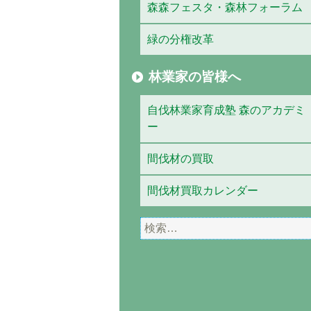
森森フェスタ・森林フォーラム
緑の分権改革
林業家の皆様へ
自伐林業家育成塾 森のアカデミ
ー
間伐材の買取
間伐材買取カレンダー
検
索: