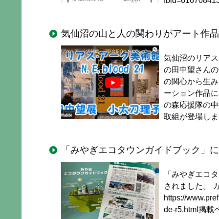
fbid=6167084
気仙沼の山と人の関わりがアート作品
気仙沼のリアス
の田中望さんの
の関心から生み
ーション作品に
の森応援隊の中
取組が登場しま
「みやぎエコタウンガイドブック」に
「みやぎエコタ
されました。 
https://www.pref
de-r5.html掲載ペ