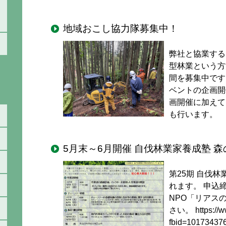
地域おこし協力隊募集中！
弊社と協業する
型林業という方
間を募集中です
ベントの企画開
画開催に加えて
も行います。 
5月末～6月開催 自伐林業家養成塾 
第25期 自伐林
れます。 申込締
NPO「リアス
さい。 https://w
fbid=1017343