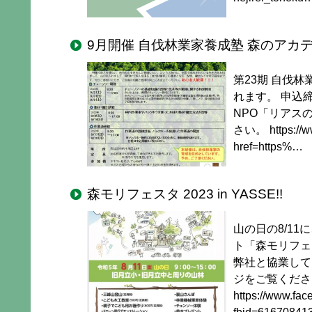
9月開催 自伐林業家養成塾 森のアカ
第23期 自伐
れます。 申込締
NPO「リアス
さい。 https://ww
href=https%…
森モリフェスタ 2023 in YASSE!!
山の日の8/1
ト「森モリフェ
弊社と協業して
ジをご覧くださ
https://www.fa