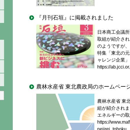
『月刊石垣』に掲載されました
日本商工会議所
取組が紹介され
のようですが、
特集「東北の元
ャレンジ企業」
https://ab.jcci.o
農林水産省 東北農政局のホームペー
農林水産省 東
組が紹介されま
エネルギーの取
https://www.maf
nejirei_tohoku