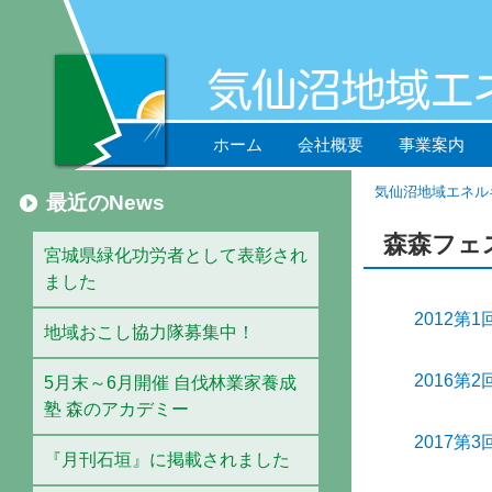
ホーム
会社概要
事業案内
気仙沼地域エネル
最近のNews
森森フェ
宮城県緑化功労者として表彰され
ました
2012
地域おこし協力隊募集中！
2016
5月末～6月開催 自伐林業家養成
塾 森のアカデミー
2017
『月刊石垣』に掲載されました