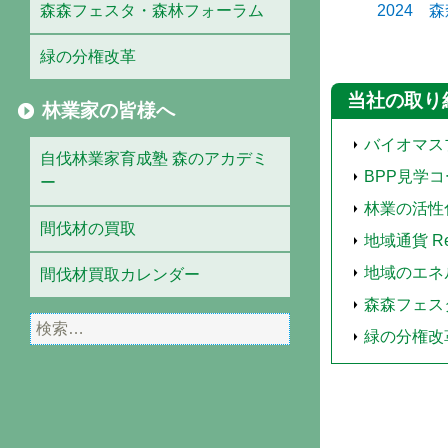
森森フェスタ・森林フォーラム
2024 森
緑の分権改革
当社の取り
林業家の皆様へ
バイオマス
自伐林業家育成塾 森のアカデミ
BPP見学
ー
林業の活性
間伐材の買取
地域通貨 Ren
地域のエネ
間伐材買取カレンダー
森森フェス
検
緑の分権改
索: