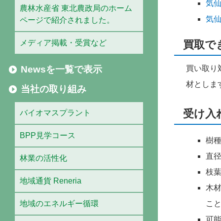
気仙
農林水産省 東北農政局のホーム
気仙
ページで紹介されました。
メディア掲載・受賞など
買取で
Newsを一覧で表示
買い取り
材としま
当社の取り組み
受け入
バイオマスプラント
BPP見学コース
樹
直径
林業の活性化
枝
地域通貨 Reneria
木材
地域のエネルギー循環
こ
可能