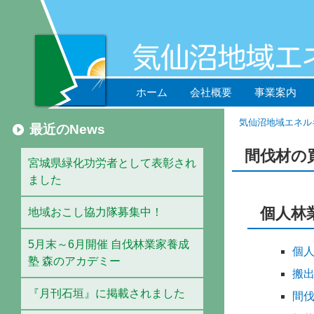
ホーム
会社概要
事業案内
気仙沼地域エネル
最近のNews
間伐材の
宮城県緑化功労者として表彰され
ました
個人林
地域おこし協力隊募集中！
5月末～6月開催 自伐林業家養成
個
塾 森のアカデミー
搬
『月刊石垣』に掲載されました
間