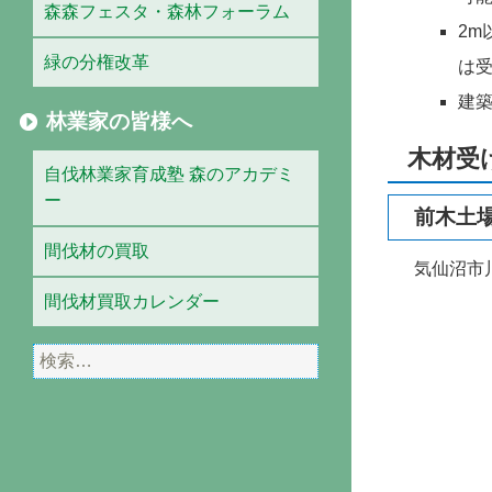
森森フェスタ・森林フォーラム
2
緑の分権改革
は
建
林業家の皆様へ
木材受
自伐林業家育成塾 森のアカデミ
ー
前木土
間伐材の買取
気仙沼市川
間伐材買取カレンダー
検
索: