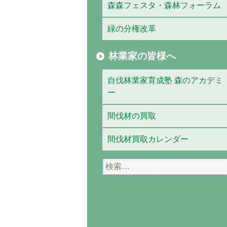
森森フェスタ・森林フォーラム
緑の分権改革
林業家の皆様へ
自伐林業家育成塾 森のアカデミ
ー
間伐材の買取
間伐材買取カレンダー
検
索: