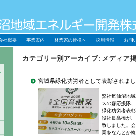
会社概要
事業案内
林業家の皆様へ
採用情報
お問
カテゴリー別アーカイブ: メディア
れ
宮城県緑化功労者として表彰されまし
弊社気仙沼地域
スの森応援隊、
緑化功労者表彰
役社長髙橋が、
致しました。会
業をなんとか軌