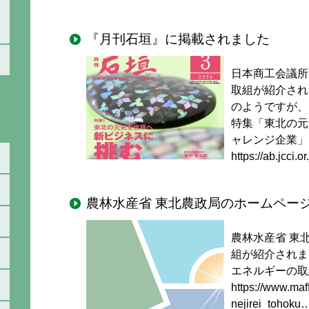
『月刊石垣』に掲載されました
日本商工会議所
取組が紹介され
のようですが、
特集「東北の元
ャレンジ企業」
https://ab.jcci.o
農林水産省 東北農政局のホームペー
農林水産省 東
組が紹介されま
エネルギーの取
https://www.maf
nejirei_tohoku