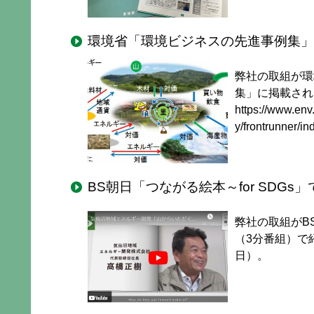
環境省「環境ビジネスの先進事例集」
弊社の取組が環
集」に掲載されまし
https://www.env.
y/frontrunner/in
BS朝日「つながる絵本～for SDGs
弊社の取組がBS
（3分番組）で紹
日）。