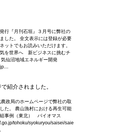
発行『月刊石垣』３月号に弊社の
ました。 全文表示には登録が必要
ネットでもお読みいただけます。
気を世界へ 新ビジネスに挑むチ
 気仙沼地域エネルギー開発
r.jp…
ジで紹介されました。
北農政局のホームページで弊社の取
した。 農山漁村における再生可能
組事例（東北） バイオマス
f.go.jp/tohoku/syokuryou/saisei/saie
…