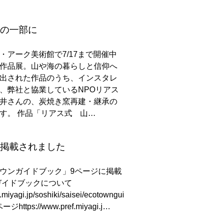
の一部に
・アーク美術館で7/17まで開催中
作品展。山や海の暮らしと信仰へ
出された作品のうち、インスタレ
、弊社と協業しているNPOリアス
井さんの、炭焼き窯再建・継承の
す。 作品「リアス式 山…
掲載されました
ウンガイドブック」9ページに掲載
ガイドブックについて
.miyagi.jp/soshiki/saisei/ecotowngui
ージhttps://www.pref.miyagi.j…