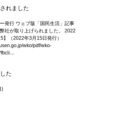
されました
ー発行 ウェブ版「国民生活」記事
弊社が取り上げられました。 2022
15】（2022年3月15日発行）
usen.go.jp/wko/pdf/wko-
fbcli…
した
)