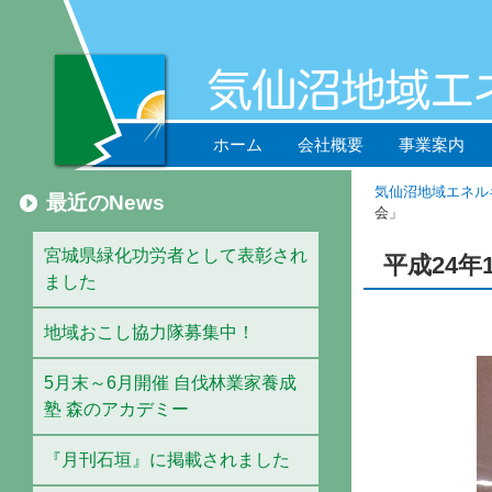
ホーム
会社概要
事業案内
気仙沼地域エネル
最近のNews
会」
宮城県緑化功労者として表彰され
平成24
ました
地域おこし協力隊募集中！
5月末～6月開催 自伐林業家養成
塾 森のアカデミー
『月刊石垣』に掲載されました