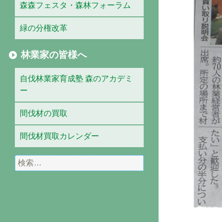
森森フェスタ・森林フォーラム
緑の分権改革
林業家の皆様へ
自伐林業家育成塾 森のアカデミ
ー
間伐材の買取
間伐材買取カレンダー
検
索: