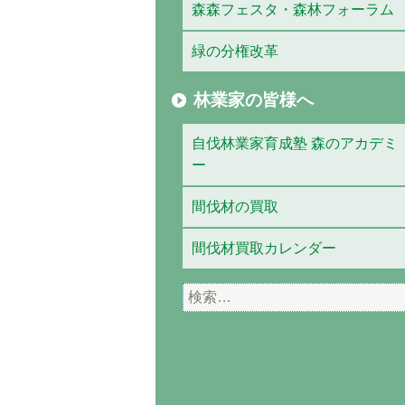
森森フェスタ・森林フォーラム
緑の分権改革
林業家の皆様へ
自伐林業家育成塾 森のアカデミ
ー
間伐材の買取
間伐材買取カレンダー
検
索: