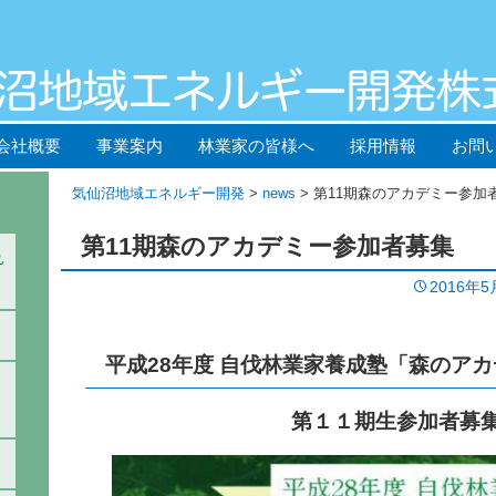
会社概要
事業案内
林業家の皆様へ
採用情報
お問
気仙沼地域エネルギー開発
>
news
> 第11期森のアカデミー参加
第11期森のアカデミー参加者募集
れ
2016年5
平成28年度 自伐林業家養成塾「森のア
第１１期生参加者募