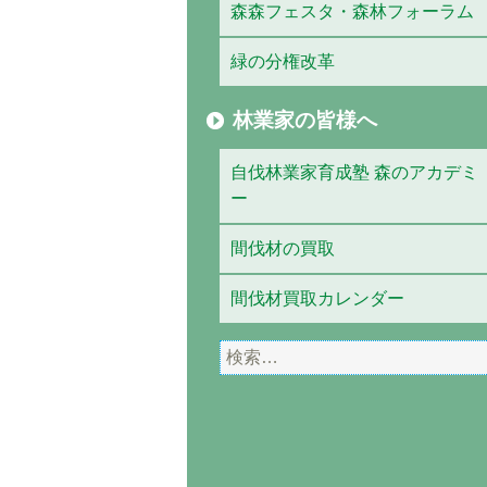
森森フェスタ・森林フォーラム
緑の分権改革
林業家の皆様へ
自伐林業家育成塾 森のアカデミ
ー
間伐材の買取
間伐材買取カレンダー
検
索: