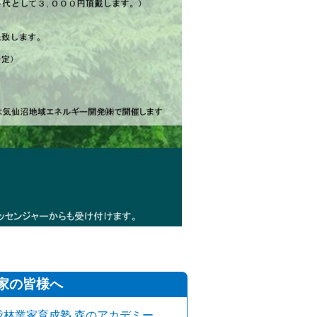
！
家の皆様へ
伐林業家育成塾 森のアカデミー