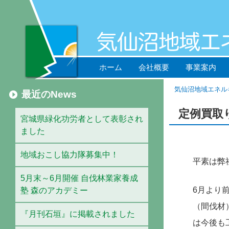
ホーム
会社概要
事業案内
気仙沼地域エネル
最近のNews
定例買取
宮城県緑化功労者として表彰され
ました
地域おこし協力隊募集中！
平素は弊
5月末～6月開催 自伐林業家養成
6月より
塾 森のアカデミー
（間伐材
『月刊石垣』に掲載されました
は今後も