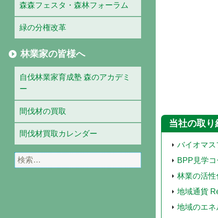
森森フェスタ・森林フォーラム
緑の分権改革
林業家の皆様へ
自伐林業家育成塾 森のアカデミ
ー
間伐材の買取
当社の取り
間伐材買取カレンダー
バイオマス
検
BPP見学
索:
林業の活性
地域通貨 Ren
地域のエネ