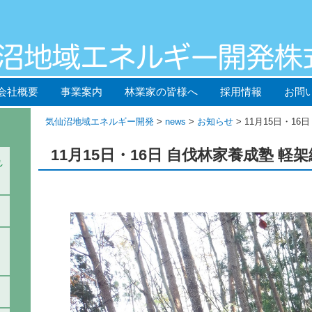
会社概要
事業案内
林業家の皆様へ
採用情報
お問
気仙沼地域エネルギー開発
>
news
>
お知らせ
> 11月15日・1
11月15日・16日 自伐林家養成塾 軽
れ