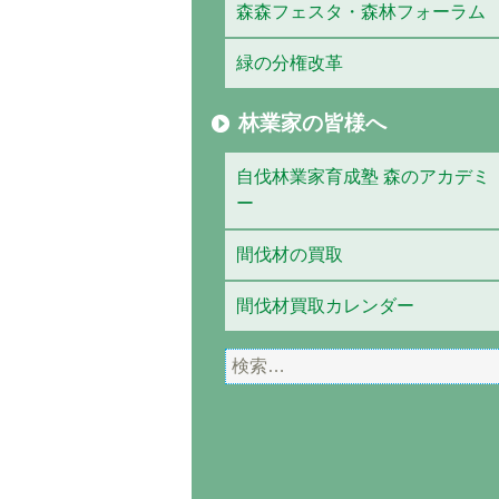
森森フェスタ・森林フォーラム
緑の分権改革
林業家の皆様へ
自伐林業家育成塾 森のアカデミ
ー
間伐材の買取
間伐材買取カレンダー
検
索: