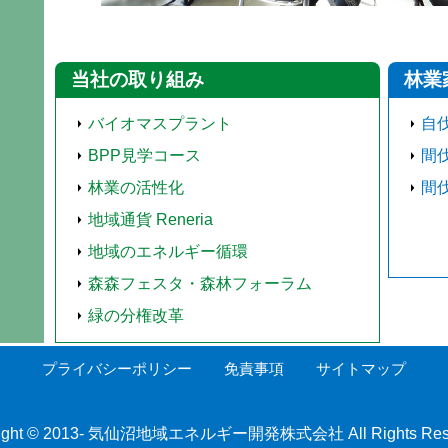
当社の取り組み
林業
バイオマスプラント
自
BPP見学コース
間
林業の活性化
間
地域通貨 Reneria
地域のエネルギー循環
森森フェスタ・森林フォーラム
緑の分権改革
プライバシーポリシー
免責事項
サイトマップ
ight © 2013-
気仙沼地域エネルギー開発
株式会社 All Rights Res