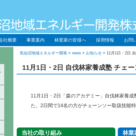
会社概要
事業案内
林業家の皆様へ
採用情報
お問
気仙沼地域エネルギー開発
>
news
>
お知らせ
> 11月1日・2日
11月1日・2日 自伐林家養成塾 チェ
れ
11月1日・2日「森のアカデミー」自伐林家養
た。2日間で14名の方がチェーンソー取扱技能
当社の取り組み
林業