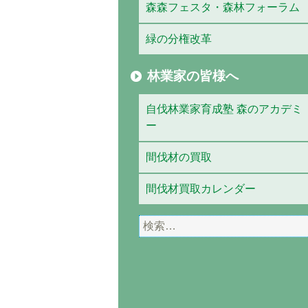
森森フェスタ・森林フォーラム
緑の分権改革
林業家の皆様へ
自伐林業家育成塾 森のアカデミ
ー
間伐材の買取
間伐材買取カレンダー
検
索: