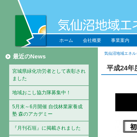
ホーム
会社概要
事業案内
気仙沼地域エネル
最近のNews
平成24年
宮城県緑化功労者として表彰され
ました
地域おこし協力隊募集中！
5月末～6月開催 自伐林業家養成
塾 森のアカデミー
『月刊石垣』に掲載されました