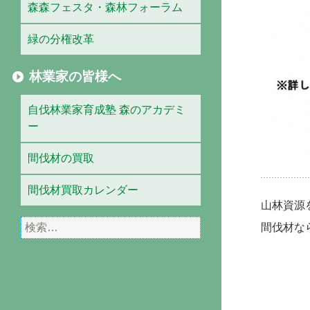
森森フェスタ・森林フォーラム
緑の分権改革
林業家の皆様へ
自伐林業家育成塾 森のアカデミ
ー
間伐材の買取
間伐材買取カレンダー
山林資源
検
間伐材な
索: