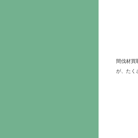
間伐材買
が、たく