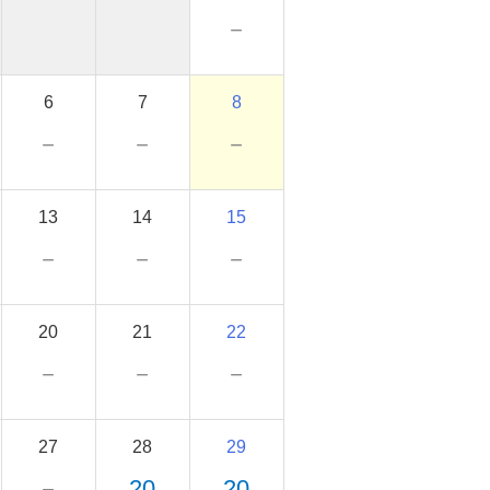
－
6
7
8
－
－
－
13
14
15
－
－
－
20
21
22
－
－
－
27
28
29
－
20
20