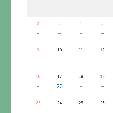
2
3
4
5
－
－
－
－
9
10
11
12
－
－
－
－
16
17
18
19
－
20
－
－
23
24
25
26
－
－
－
－