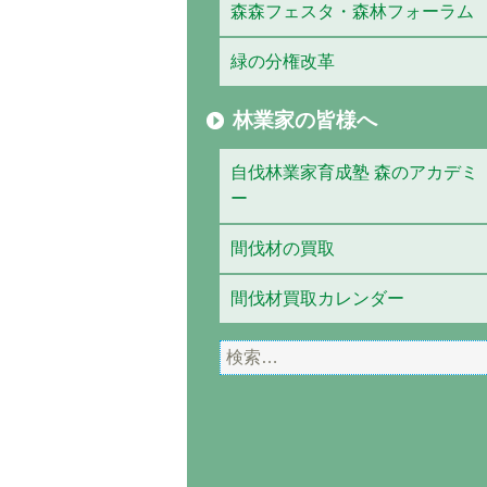
森森フェスタ・森林フォーラム
緑の分権改革
林業家の皆様へ
自伐林業家育成塾 森のアカデミ
ー
間伐材の買取
間伐材買取カレンダー
検
索: