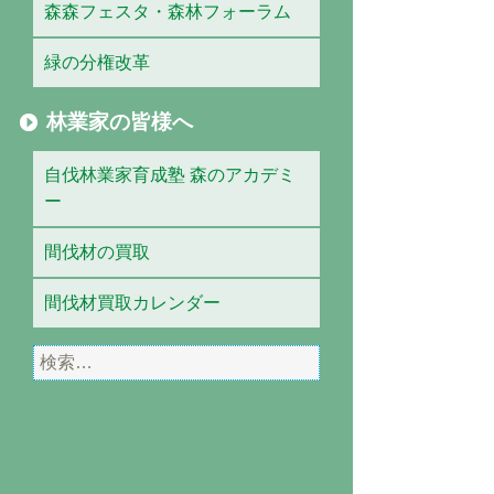
森森フェスタ・森林フォーラム
緑の分権改革
林業家の皆様へ
自伐林業家育成塾 森のアカデミ
ー
間伐材の買取
間伐材買取カレンダー
検
索: