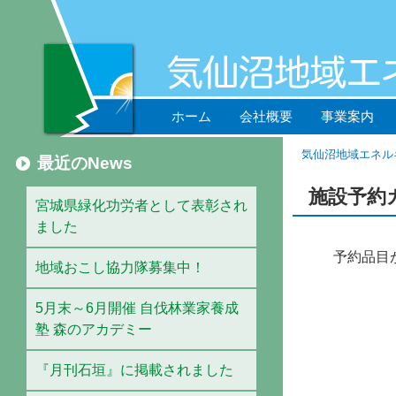
ホーム
会社概要
事業案内
気仙沼地域エネル
最近のNews
施設予約
宮城県緑化功労者として表彰され
ました
予約品目
地域おこし協力隊募集中！
5月末～6月開催 自伐林業家養成
塾 森のアカデミー
『月刊石垣』に掲載されました